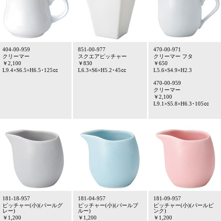
404-00-959
851-00-977
470-00-971
クリーマー
スクエアピッチャー
クリーマー フタ
￥2,100
￥830
￥650
L9.4×S6.5×H6.5･125㏄
L6.3×S6×H5.2･45㏄
L5.6×S4.9×H2.3
470-00-959
クリーマー
￥2,100
L9.1×S5.8×H6.3･105㏄
181-18-957
181-04-957
181-09-957
ピッチャー(小)(パールグ
ピッチャー(小)(パールブ
ピッチャー(小)(パールピ
レー)
ルー)
ンク)
￥1,200
￥1,200
￥1,200