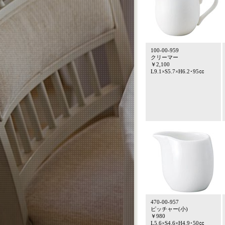
100-00-959
クリーマー
￥2,100
L9.1×S5.7×H6.2･95㏄
470-00-957
ピッチャー(小)
￥980
L5.6×S4.6×H4.9･50㏄