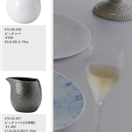
073-00-958
ピッチャー
￥930
D5.6×H5.4･70㏄
470-42-957
ピッチャー(小)(弥勒)
￥1,400
L5.6×S4.6×H4.9･50㏄