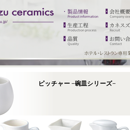
製品情報
会社概
Product information
Company ove
生産工程
カネス
Production process
Recruit
品質
お問い
Quality
Contact
ピッチャー −碗皿シリーズ−